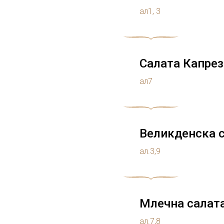
ал1, 3
Салата Капрез
ал7
Великденска 
ал.3,9
Млечна салат
ал.7,8