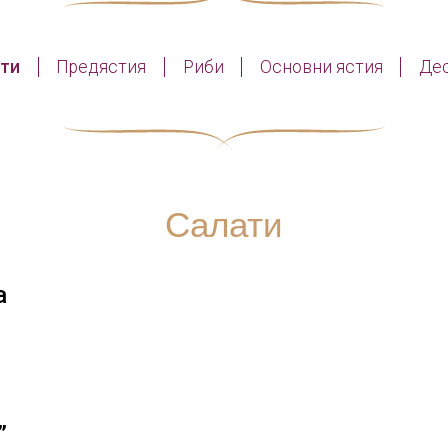
ти
Предястия
Риби
Основни ястия
Де
Салати
а
”