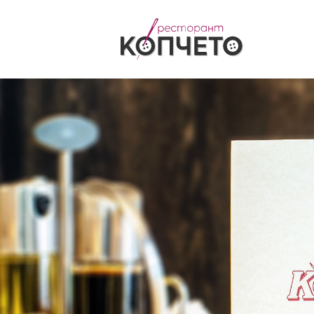
Български
English