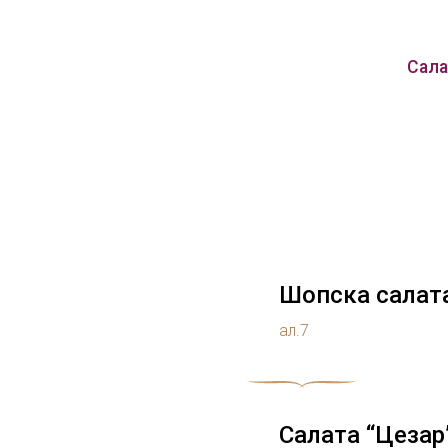
Сала
Шопска салат
ал.7
Салата “Цезар