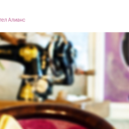
тел Алианс
Начало
За нас
Меню
Контакти
Хотел Алианс