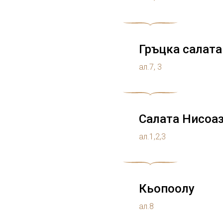
Гръцка салата
ал.7, 3
Салата Нисоа
ал.1,2,3
Кьопоолу
ал.8